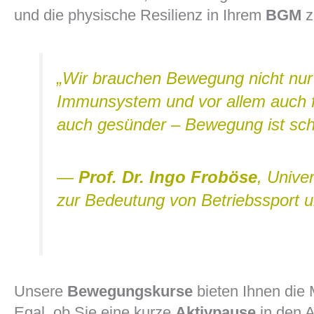
und die physische Resilienz in Ihrem
BGM
z
„Wir brauchen Bewegung nicht nur
Immunsystem und vor allem auch für
auch gesünder – Bewegung ist schli
—
Prof. Dr. Ingo Froböse
, Unive
zur Bedeutung von Betriebssport 
Unsere
Bewegungskurse
bieten Ihnen die 
Egal, ob Sie eine kurze
Aktivpause
in den A