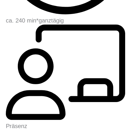
ca. 240 min*
ganztägig
Präsenz