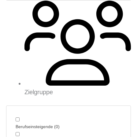
Zielgruppe
Berufseinsteigende
(
0
)