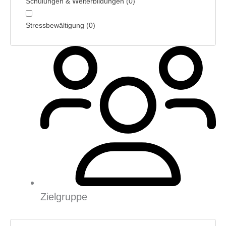
Schulungen & Weiterbildungen
(
0
)
Stress­bewältigung
(
0
)
Zielgruppe