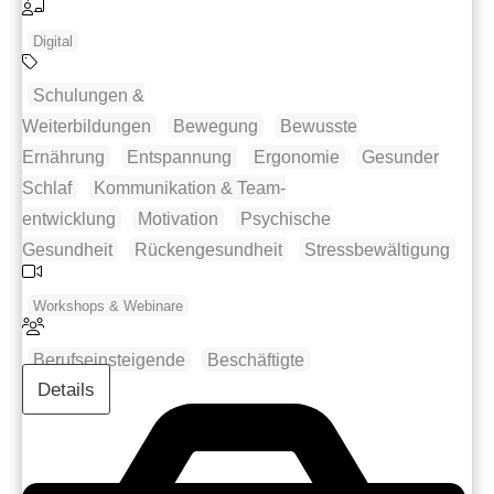
Digital
Schulungen &
Weiterbildungen
Bewegung
Bewusste
Ernährung
Entspannung
Ergonomie
Gesunder
Schlaf
Kommunikation & Team­
entwicklung
Motivation
Psychische
Gesundheit
Rückengesundheit
Stress­bewältigung
Workshops & Webinare
Berufseinsteigende
Beschäftigte
Details