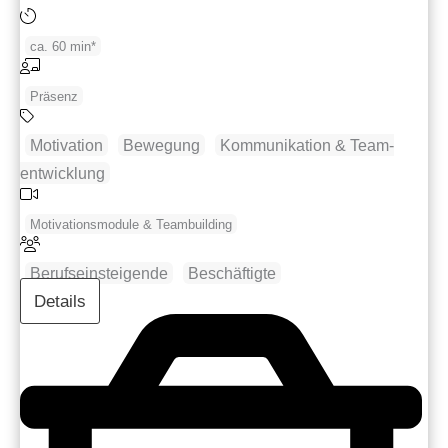
ca. 60 min*
Präsenz
Motivation
Bewegung
Kommunikation & Team­
entwicklung
Motivationsmodule & Teambuilding
Berufseinsteigende
Beschäftigte
Details