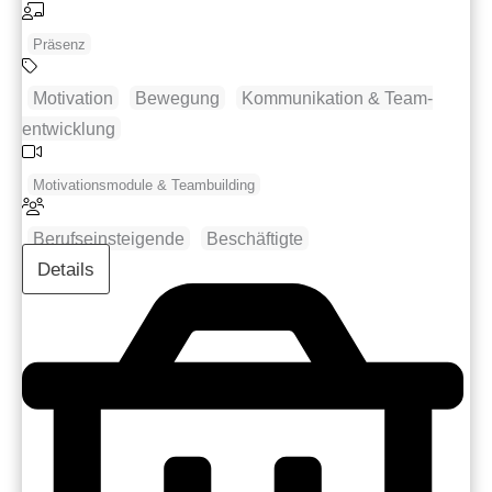
Präsenz
Motivation
Bewegung
Kommunikation & Team­
entwicklung
Motivationsmodule & Teambuilding
Berufseinsteigende
Beschäftigte
Details