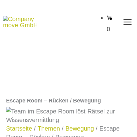
Zum
Inhalt
springen
0
Escape Room – Rücken / Bewegung
Startseite
/
Themen
/
Bewegung
/ Escape