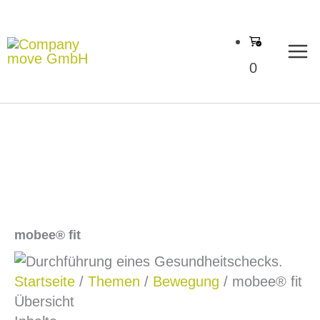
Zum
Inhalt
springen
0
mobee® fit
Startseite
/
Themen
/
Bewegung
/ mobee® fit
Übersicht